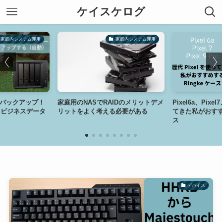
ケイスケログ
ム運用
家庭内システム運用
ップ！
家庭用のNASでRAIDのメリットデメ
Pixel6a、Pixel7、Pixel9
データ
リットをよく考える必要がある
てきた私がおすすめするRin
ス
デバイス