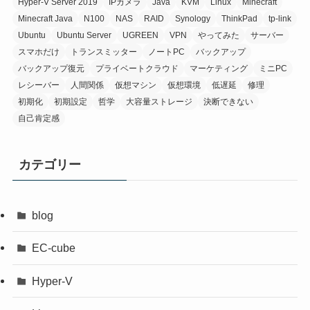
Hyper-V Server 2019
IPカメラ
Java
KVM
Linux
Minecraft
Minecraft Java
N100
NAS
RAID
Synology
ThinkPad
tp-link
Ubuntu
Ubuntu Server
UGREEN
VPN
やってみた
サーバー
スマホだけ
トランスミッター
ノートPC
バックアップ
バックアップ復元
プライベートクラウド
マーケティング
ミニPC
レシーバー
人間関係
仮想マシン
仮想環境
低遅延
修理
初期化
初期設定
哲学
大容量ストレージ
決断できない
自己肯定感
カテゴリー
blog
EC-cube
Hyper-V