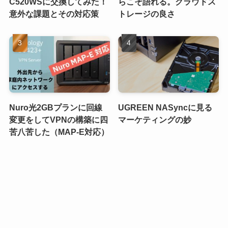
C520WSに交換してみた！
らこそ語れる。クラウドス
意外な課題とその対応策
トレージの良さ
Nuro光2GBプランに回線
UGREEN NASyncに見る
変更をしてVPNの構築に四
マーケティングの妙
苦八苦した（MAP-E対応）
ORICOのHDD5台の多段