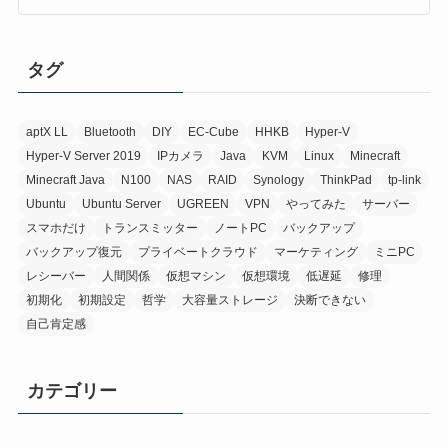
タグ
aptX LL
Bluetooth
DIY
EC-Cube
HHKB
Hyper-V
Hyper-V Server 2019
IPカメラ
Java
KVM
Linux
Minecraft
Minecraft Java
N100
NAS
RAID
Synology
ThinkPad
tp-link
Ubuntu
Ubuntu Server
UGREEN
VPN
やってみた
サーバー
スマホだけ
トランスミッター
ノートPC
バックアップ
バックアップ復元
プライベートクラウド
マーケティング
ミニPC
レシーバー
人間関係
仮想マシン
仮想環境
低遅延
修理
初期化
初期設定
哲学
大容量ストレージ
決断できない
自己肯定感
カテゴリー