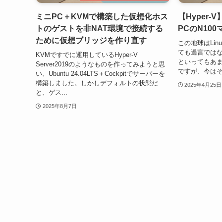
ミニPC＋KVMで構築した仮想化ホス
【Hyper-V
トのゲストを非NAT環境で接続する
PCのN10
ために仮想ブリッジを作り直す
この地球はLi
ても過言ではない
KVMですでに運用しているHyper-V
といってもあ
Server2019のようなものを作ってみようと思
ですが、今はそ
い、Ubuntu 24.04LTS＋Cockpitでサーバーを
構築しました。しかしデフォルトの状態だ
2025年4月25日
と、ゲス...
2025年8月7日