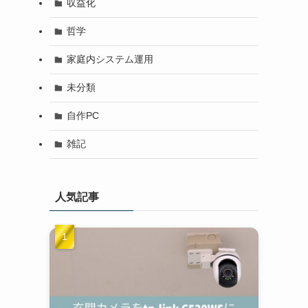
収益化
哲学
家庭内システム運用
未分類
自作PC
雑記
人気記事