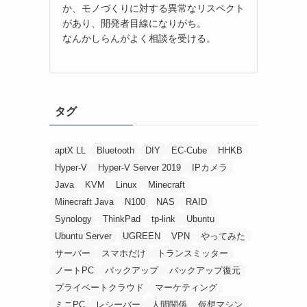
か、モノづくりに対する異常なリスペクト
があり、開発者目線になりがち。
なんかしらんがよく相談を受ける。
タグ
aptX LL
Bluetooth
DIY
EC-Cube
HHKB
Hyper-V
Hyper-V Server 2019
IPカメラ
Java
KVM
Linux
Minecraft
Minecraft Java
N100
NAS
RAID
Synology
ThinkPad
tp-link
Ubuntu
Ubuntu Server
UGREEN
VPN
やってみた
サーバー
スマホだけ
トランスミッター
ノートPC
バックアップ
バックアップ復元
プライベートクラウド
マーケティング
ミニPC
レシーバー
人間関係
仮想マシン