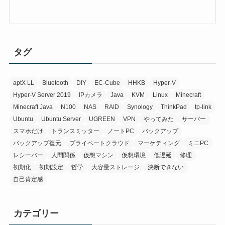
タグ
aptX LL
Bluetooth
DIY
EC-Cube
HHKB
Hyper-V
Hyper-V Server 2019
IPカメラ
Java
KVM
Linux
Minecraft
Minecraft Java
N100
NAS
RAID
Synology
ThinkPad
tp-link
Ubuntu
Ubuntu Server
UGREEN
VPN
やってみた
サーバー
スマホだけ
トランスミッター
ノートPC
バックアップ
バックアップ復元
プライベートクラウド
マーケティング
ミニPC
レシーバー
人間関係
仮想マシン
仮想環境
低遅延
修理
初期化
初期設定
哲学
大容量ストレージ
決断できない
自己肯定感
カテゴリー