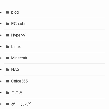
blog
EC-cube
Hyper-V
Linux
Minecraft
NAS
Office365
こころ
ゲーミング