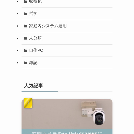
収益化
哲学
家庭内システム運用
未分類
自作PC
雑記
人気記事