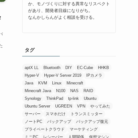
か、モノづくりに対する異常なリスペクト
！
があり、開発者目線になりがち。
なんかしらんがよく相談を受ける。
タ
バ
。
た
タグ
.
aptX LL
Bluetooth
DIY
EC-Cube
HHKB
Hyper-V
Hyper-V Server 2019
IPカメラ
Java
KVM
Linux
Minecraft
Minecraft Java
N100
NAS
RAID
Synology
ThinkPad
tp-link
Ubuntu
Ubuntu Server
UGREEN
VPN
やってみた
サーバー
スマホだけ
トランスミッター
ノートPC
バックアップ
バックアップ復元
プライベートクラウド
マーケティング
ミニPC
レシーバー
人間関係
仮想マシン